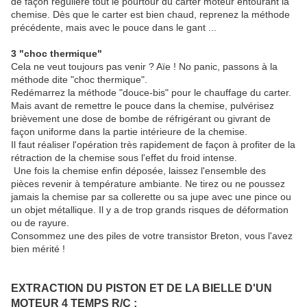
de façon régulière tout le pourtour du carter moteur entourant la
chemise. Dès que le carter est bien chaud, reprenez la méthode
précédente, mais avec le pouce dans le gant ...
3 "choc thermique"
Cela ne veut toujours pas venir ? Aïe ! No panic, passons à la
méthode dite "choc thermique".
Redémarrez la méthode "douce-bis" pour le chauffage du carter.
Mais avant de remettre le pouce dans la chemise, pulvérisez
brièvement une dose de bombe de réfrigérant ou givrant de
façon uniforme dans la partie intérieure de la chemise.
Il faut réaliser l'opération très rapidement de façon à profiter de la
rétraction de la chemise sous l'effet du froid intense.
Une fois la chemise enfin déposée, laissez l'ensemble des
pièces revenir à température ambiante. Ne tirez ou ne poussez
jamais la chemise par sa collerette ou sa jupe avec une pince ou
un objet métallique. Il y a de trop grands risques de déformation
ou de rayure.
Consommez une des piles de votre transistor Breton, vous l'avez
bien mérité !
EXTRACTION DU PISTON ET DE LA BIELLE D'UN
MOTEUR 4 TEMPS R/C :