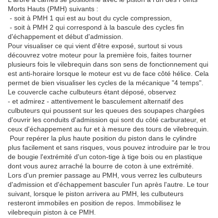
Morts Hauts (PMH) suivants :
- soit à PMH 1 qui est au bout du cycle compression,
- soit à PMH 2 qui correspond à la bascule des cycles fin
d'échappement et début d'admission.
Pour visualiser ce qui vient d'être exposé, surtout si vous
découvrez votre moteur pour la première fois, faites tourner
plusieurs fois le vilebrequin dans son sens de fonctionnement qui
est anti-horaire lorsque le moteur est vu de face côté hélice. Cela
permet de bien visualiser les cycles de la mécanique "4 temps".
Le couvercle cache culbuteurs étant déposé, observez
- et admirez - attentivement le basculement alternatif des
culbuteurs qui poussent sur les queues des soupapes chargées
d'ouvrir les conduits d'admission qui sont du côté carburateur, et
ceux d'échappement au fur et à mesure des tours de vilebrequin.
Pour repérer la plus haute position du piston dans le cylindre
plus facilement et sans risques, vous pouvez introduire par le trou
de bougie l'extrémité d'un coton-tige à tige bois ou en plastique
dont vous aurez arraché la bourre de coton à une extrémité.
Lors d'un premier passage au PMH, vous verrez les culbuteurs
d'admission et d'échappement basculer l'un après l'autre. Le tour
suivant, lorsque le piston arrivera au PMH, les culbuteurs
resteront immobiles en position de repos. Immobilisez le
vilebrequin piston à ce PMH.