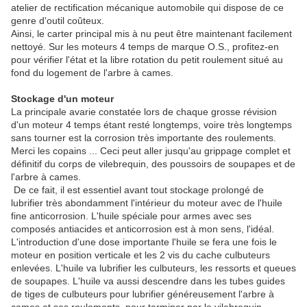
atelier de rectification mécanique automobile qui dispose de ce
genre d'outil coûteux.
Ainsi, le carter principal mis à nu peut être maintenant facilement
nettoyé. Sur les moteurs 4 temps de marque O.S., profitez-en
pour vérifier l'état et la libre rotation du petit roulement situé au
fond du logement de l'arbre à cames.
Stockage d'un moteur
La principale avarie constatée lors de chaque grosse révision
d'un moteur 4 temps étant resté longtemps, voire très longtemps
sans tourner est la corrosion très importante des roulements.
Merci les copains ... Ceci peut aller jusqu'au grippage complet et
définitif du corps de vilebrequin, des poussoirs de soupapes et de
l'arbre à cames.
De ce fait, il est essentiel avant tout stockage prolongé de
lubrifier très abondamment l'intérieur du moteur avec de l'huile
fine anticorrosion. L'huile spéciale pour armes avec ses
composés antiacides et anticorrosion est à mon sens, l'idéal.
L'introduction d'une dose importante l'huile se fera une fois le
moteur en position verticale et les 2 vis du cache culbuteurs
enlevées. L'huile va lubrifier les culbuteurs, les ressorts et queues
de soupapes. L'huile va aussi descendre dans les tubes guides
de tiges de culbuteurs pour lubrifier généreusement l'arbre à
cames et ses roulements, pour terminer par le vilebrequin.