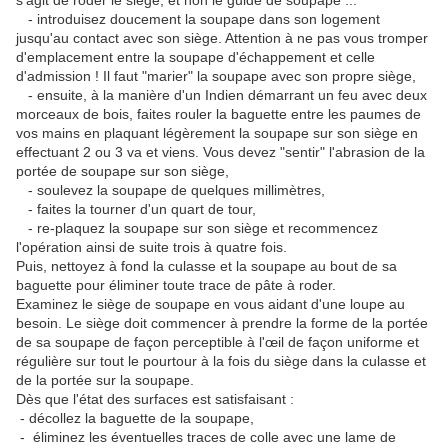
s'agit de roder le siège, et non le guide de soupape ...
- introduisez doucement la soupape dans son logement
jusqu'au contact avec son siège. Attention à ne pas vous tromper
d'emplacement entre la soupape d'échappement et celle
d'admission ! Il faut "marier" la soupape avec son propre siège,
- ensuite, à la manière d'un Indien démarrant un feu avec deux
morceaux de bois, faites rouler la baguette entre les paumes de
vos mains en plaquant légèrement la soupape sur son siège en
effectuant 2 ou 3 va et viens. Vous devez "sentir" l'abrasion de la
portée de soupape sur son siège,
- soulevez la soupape de quelques millimètres,
- faites la tourner d'un quart de tour,
- re-plaquez la soupape sur son siège et recommencez
l'opération ainsi de suite trois à quatre fois.
Puis, nettoyez à fond la culasse et la soupape au bout de sa
baguette pour éliminer toute trace de pâte à roder.
Examinez le siège de soupape en vous aidant d'une loupe au
besoin. Le siège doit commencer à prendre la forme de la portée
de sa soupape de façon perceptible à l'œil de façon uniforme et
régulière sur tout le pourtour à la fois du siège dans la culasse et
de la portée sur la soupape.
Dès que l'état des surfaces est satisfaisant :
- décollez la baguette de la soupape,
- éliminez les éventuelles traces de colle avec une lame de