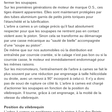
fermer les soupapes.
Sur les premières générations de moteur de marque O.S., ces
tiges étaient apparentes. Elles sont maintenant protégées par
des tubes aluminium garnis de petits joints toriques pour
l'étanchéité et la lubrification.
L'arbre a cames a un calage précis qu'il faut absolument
respecter pour que les soupapes ne rentrent pas en contact
violent avec le piston. Sinon cela se transforme au démarrage
par une casse mécanique au "sauté de bielle" accompagnée
d'une "soupe au piston".
De même que sur nos automobiles où la distribution est
entraînée par courroie crantée, si le calage n'est pas bon ou si la
courroie casse, le moteur est immédiatement endommagé pour
les mêmes raisons.
Sur les micromoteurs, l'entraînement de l'arbre à cames se fait le
plus souvent par une réduction par engrenage à taille hélicoïdale
ou droite, avec un renvoi à 90° incorporé à celui-ci. Il n'y a donc
pas de souci de rupture ce côté là. L'arbre à cames est chargé
d'actionner les soupapes en fonction de la position du
vilebrequin. Il tourne, grâce à cet engrenage, à la moitié de la
vitesse du vilebrequin.
Position du vilebrequin
L'arbre à cames se positionne avec le piston à l'un des Points