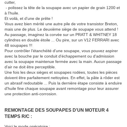
cutter,
- polissez la tête de la soupape avec un papier de grain 1200 et
à l'huile.
Et voilà, et d'une de prête !
Vous avez bien mérité une autre pile de votre transistor Breton,
mais une de plus. Le deuxième siège de soupape vous attend !
Au passage, imaginez la corvée sur un PRATT & WHITNEY 18
cylindres en double étoile ... Ou pire, sur un V12 FERRARI avec
48 soupapes !!!
Pour contrôler l'étanchéité d'une soupape, vous pouvez aspirer
avec la bouche par le conduit d'échappement ou d'admission
avec la soupape maintenue fermée avec la main. Aucun passage
d'air ne doit être perceptible.
Une fois les deux sièges et soupapes rodées, toutes les pièces
doivent être parfaitement nettoyées. En effet, la pâte à rôder est
un abrasif redoutable ... Puis la dernière étape consiste à enduire
d'huile fine chaque soupape avant remontage pour leur assurer
une protection anti-corrosion.
REMONTAGE DES SOUPAPES D'UN MOTEUR 4
TEMPS R/C :
Voici le mode opératoire :