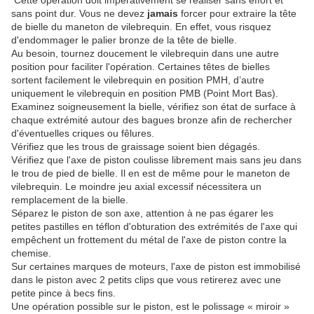
sans point dur. Vous ne devez
jamais
forcer pour extraire la tête
de bielle du maneton de vilebrequin. En effet, vous risquez
d'endommager le palier bronze de la tête de bielle.
Au besoin, tournez doucement le vilebrequin dans une autre
position pour faciliter l'opération. Certaines têtes de bielles
sortent facilement le vilebrequin en position PMH, d’autre
uniquement le vilebrequin en position PMB (Point Mort Bas).
Examinez soigneusement la bielle, vérifiez son état de surface à
chaque extrémité autour des bagues bronze afin de rechercher
d'éventuelles criques ou fêlures.
Vérifiez que les trous de graissage soient bien dégagés.
Vérifiez que l'axe de piston coulisse librement mais sans jeu dans
le trou de pied de bielle. Il en est de même pour le maneton de
vilebrequin. Le moindre jeu axial excessif nécessitera un
remplacement de la bielle.
Séparez le piston de son axe, attention à ne pas égarer les
petites pastilles en téflon d'obturation des extrémités de l'axe qui
empêchent un frottement du métal de l'axe de piston contre la
chemise.
Sur certaines marques de moteurs, l'axe de piston est immobilisé
dans le piston avec 2 petits clips que vous retirerez avec une
petite pince à becs fins.
Une opération possible sur le piston, est le polissage « miroir »