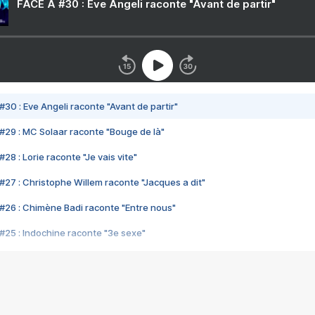
FACE A #30 : Eve Angeli raconte "Avant de partir"
#30 : Eve Angeli raconte "Avant de partir"
#29 : MC Solaar raconte "Bouge de là"
28 : Lorie raconte "Je vais vite"
#27 : Christophe Willem raconte "Jacques a dit"
#26 : Chimène Badi raconte "Entre nous"
#25 : Indochine raconte "3e sexe"
#24 : Zaho raconte "C'est chelou"
#23 : Patrick Bruel raconte "Au café des délices"
#22 : Kyo raconte "Le chemin"