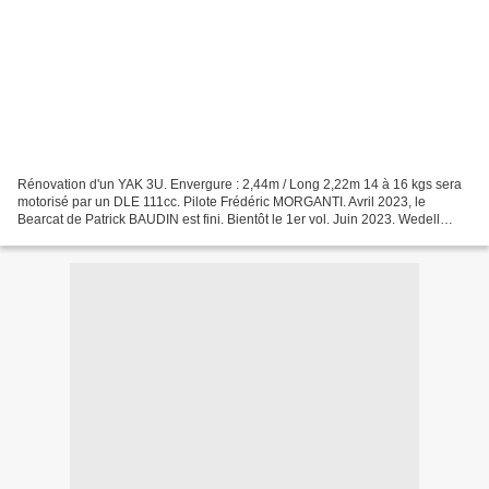
Rénovation d'un YAK 3U. Envergure : 2,44m / Long 2,22m 14 à 16 kgs sera
motorisé par un DLE 111cc. Pilote Frédéric MORGANTI. Avril 2023, le
Bearcat de Patrick BAUDIN est fini. Bientôt le 1er vol. Juin 2023. Wedell
Williams de Patrick BAUDIN.