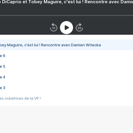
 DiCaprio et Tobey Maguire, c'est lui ! Rencontre avec Dam
bey Maguire, c'est lui ! Rencontre avec Damien Witecka
e 6
e 5
e 4
e 3
s créatrices de la VF !
e 2
e 1
e Mektoub My Love arrive enfin ! Rencontre avec Shaïn Boumedine et Sal