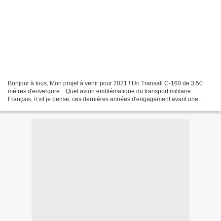
Bonjour à tous, Mon projet à venir pour 2021 ! Un Transall C-160 de 3.50
mètres d'envergure. . Quel avion emblématique du transport militaire
Français, il vit je pense, ces dernières années d'engagement avant une
retraite bien méritée. Je connais bien...