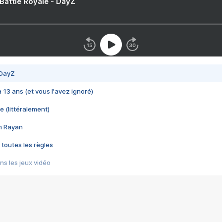
 Battle Royale - DayZ
 DayZ
 a 13 ans (et vous l'avez ignoré)
e (littéralement)
im Rayan
 toutes les règles
s les jeux vidéo
us choquant de Rockstar ? - Le scandale BULLY
e plus moche de Steam
du RÊVE tourne au CAUCHEMAR