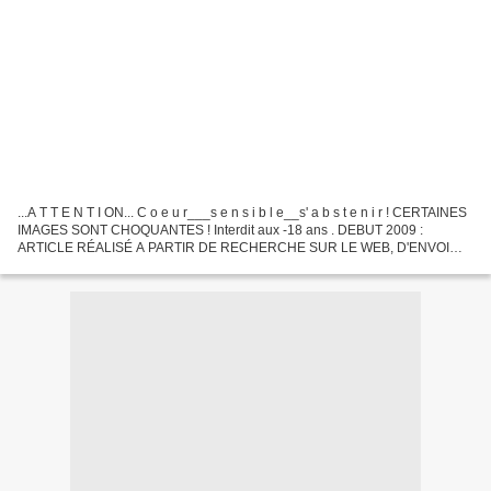
...A T T E N T I ON... C o e u r___s e n s i b l e__s' a b s t e n i r ! CERTAINES
IMAGES SONT CHOQUANTES ! Interdit aux -18 ans . DEBUT 2009 :
ARTICLE RÉALISÉ A PARTIR DE RECHERCHE SUR LE WEB, D'ENVOI
PAR DES TIERS PERSONNES SOUHAITANT FAIRE PART DE...