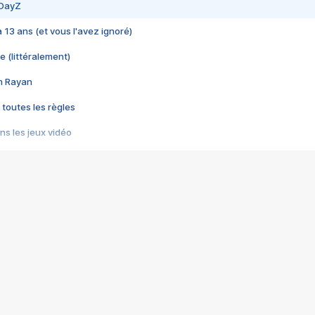
 DayZ
 a 13 ans (et vous l'avez ignoré)
e (littéralement)
im Rayan
 toutes les règles
s les jeux vidéo
us choquant de Rockstar ? - Le scandale BULLY
e plus moche de Steam
du RÊVE tourne au CAUCHEMAR
pendant 8 heures
it… à tort
umiliés par un jeu vidéo
ire - Final Fantasy 8