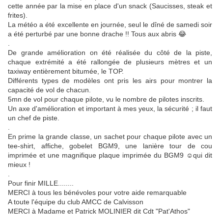
cette année par la mise en place d'un snack (Saucisses, steak et
frites).
La météo a été excellente en journée, seul le dîné de samedi soir
a été perturbé par une bonne drache !! Tous aux abris 😂
.
De grande amélioration on été réalisée du côté de la piste,
chaque extrémité a été rallongée de plusieurs mètres et un
taxiway entièrement bitumée, le TOP.
Différents types de modèles ont pris les airs pour montrer la
capacité de vol de chacun.
5mn de vol pour chaque pilote, vu le nombre de pilotes inscrits.
Un axe d'amélioration et important à mes yeux, la sécurité ; il faut
un chef de piste.
.
En prime la grande classe, un sachet pour chaque pilote avec un
tee-shirt, affiche, gobelet BGM9, une lanière tour de cou
imprimée et une magnifique plaque imprimée du BGM9 ☺qui dit
mieux !
.
Pour finir MILLE........
MERCI à tous les bénévoles pour votre aide remarquable
A toute l'équipe du club AMCC de Calvisson
MERCI à Madame et Patrick MOLINIER dit Cdt "Pat'Athos"