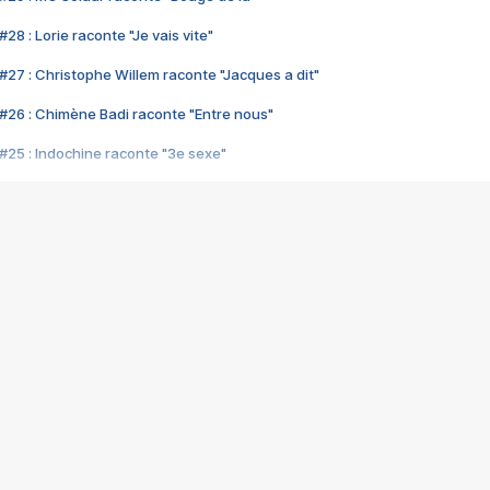
28 : Lorie raconte "Je vais vite"
#27 : Christophe Willem raconte "Jacques a dit"
#26 : Chimène Badi raconte "Entre nous"
#25 : Indochine raconte "3e sexe"
#24 : Zaho raconte "C'est chelou"
#23 : Patrick Bruel raconte "Au café des délices"
#22 : Kyo raconte "Le chemin"
#21 : Nolwenn Leroy raconte "Cassé"
#20 : Patrick Hernandez raconte "Born to be alive"
#19 : Lorie raconte "Près de moi"
#18 : Michael Jones raconte "A nos actes manqués" (avec Jean-Jacque
#17 : Khaled raconte "Aïcha"